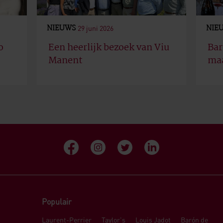
NIEUWS
NIE
29 juni 2026
o
Een heerlijk bezoek van Viu
Bar
Manent
maa
Populair
Laurent-Perrier
Taylor's
Louis Jadot
Barón de