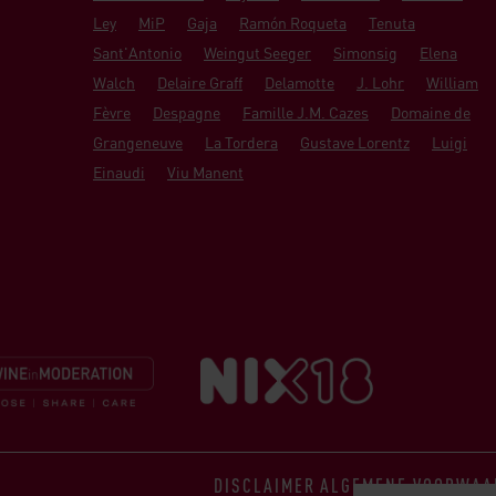
Ley
MiP
Gaja
Ramón Roqueta
Tenuta
Sant'Antonio
Weingut Seeger
Simonsig
Elena
Walch
Delaire Graff
Delamotte
J. Lohr
William
Fèvre
Despagne
Famille J.M. Cazes
Domaine de
Grangeneuve
La Tordera
Gustave Lorentz
Luigi
Einaudi
Viu Manent
DISCLAIMER
ALGEMENE VOORWAA