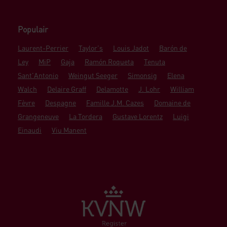
Populair
Laurent-Perrier
Taylor's
Louis Jadot
Barón de
Ley
MiP
Gaja
Ramón Roqueta
Tenuta
Sant'Antonio
Weingut Seeger
Simonsig
Elena
Walch
Delaire Graff
Delamotte
J. Lohr
William
Fèvre
Despagne
Famille J.M. Cazes
Domaine de
Grangeneuve
La Tordera
Gustave Lorentz
Luigi
Einaudi
Viu Manent