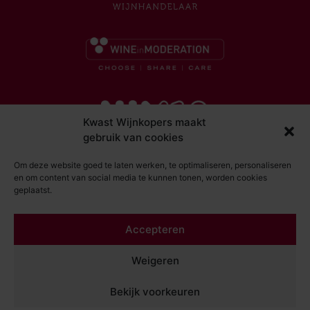
Kwast Wijnkopers maakt
gebruik van cookies
Om deze website goed te laten werken, te optimaliseren, personaliseren
en om content van social media te kunnen tonen, worden cookies
geplaatst.
© Kwast Wijnkopers 2026
Accepteren
DISCLAIMER
ALGEMENE VOORWAARDEN
Weigeren
PRIVACY STATEMENT
Bekijk voorkeuren