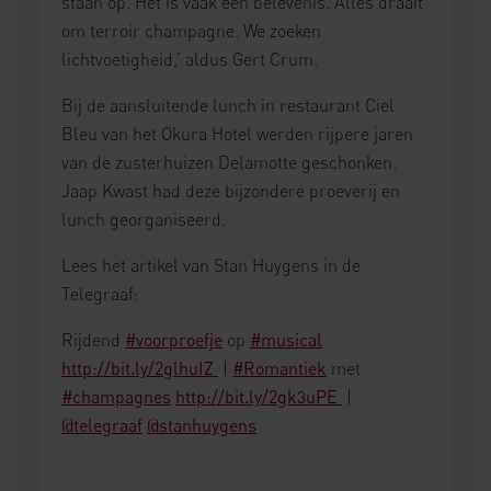
staan op. Het is vaak een belevenis. Alles draait
om terroir champagne. We zoeken
lichtvoetigheid,’ aldus Gert Crum.
Bij de aansluitende lunch in restaurant Ciel
Bleu van het Okura Hotel werden rijpere jaren
van de zusterhuizen Delamotte geschonken.
Jaap Kwast had deze bijzondere proeverij en
lunch georganiseerd.
Lees het artikel van Stan Huygens in de
Telegraaf:
Rijdend
#voorproefje
op
#musical
http://bit.ly/2glhuIZ
|
#Romantiek
met
#champagnes
http://bit.ly/2gk3uPE
|
@telegraaf
@stanhuygens