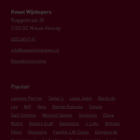
Kwast Wijnkopers
Roggestraat 30
2153 GC Nieuw Vennep
0252 68 67 41
info@kwastwijnkopers.nl
Routebeschrijving
Populair
Laurent-Perrier
Taylor's
Louis Jadot
Barón de
Ley
MiP
Gaja
Ramón Roqueta
Tenuta
Sant'Antonio
Weingut Seeger
Simonsig
Elena
Walch
Delaire Graff
Delamotte
J. Lohr
William
Fèvre
Despagne
Famille J.M. Cazes
Domaine de