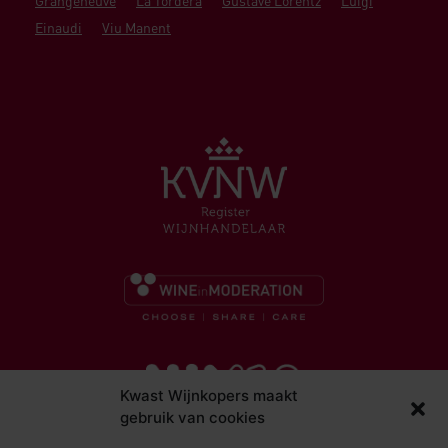
Grangeneuve
La Tordera
Gustave Lorentz
Luigi
Einaudi
Viu Manent
Kwast Wijnkopers maakt
gebruik van cookies