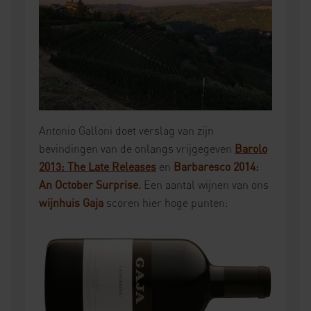
Antonio Galloni doet verslag van zijn
bevindingen van de onlangs vrijgegeven
Barolo
2013: The Late Releases
en
Barbaresco 2014:
An October Surprise
.
Een aantal wijnen van ons
wijnhuis Gaja
scoren hier hoge punten: