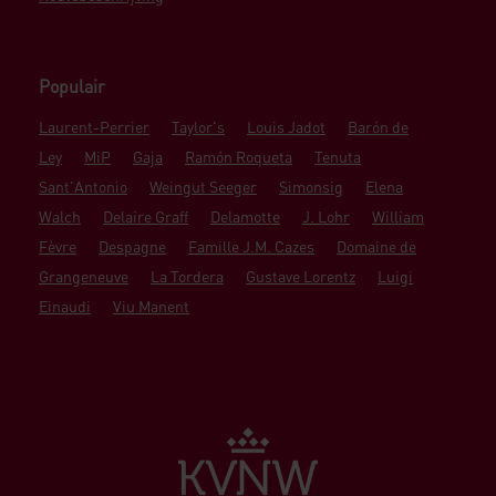
Populair
Laurent-Perrier
Taylor's
Louis Jadot
Barón de
Ley
MiP
Gaja
Ramón Roqueta
Tenuta
Sant'Antonio
Weingut Seeger
Simonsig
Elena
Walch
Delaire Graff
Delamotte
J. Lohr
William
Fèvre
Despagne
Famille J.M. Cazes
Domaine de
Grangeneuve
La Tordera
Gustave Lorentz
Luigi
Einaudi
Viu Manent