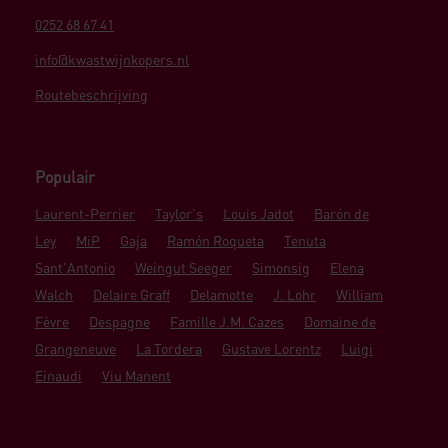
0252 68 67 41
info@kwastwijnkopers.nl
Routebeschrijving
Populair
Laurent-Perrier
Taylor's
Louis Jadot
Barón de
Ley
MiP
Gaja
Ramón Roqueta
Tenuta
Sant'Antonio
Weingut Seeger
Simonsig
Elena
Walch
Delaire Graff
Delamotte
J. Lohr
William
Fèvre
Despagne
Famille J.M. Cazes
Domaine de
Grangeneuve
La Tordera
Gustave Lorentz
Luigi
Einaudi
Viu Manent