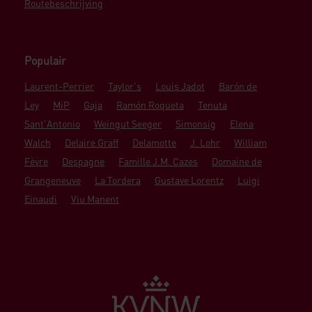
Routebeschrijving
Populair
Laurent-Perrier
Taylor's
Louis Jadot
Barón de
Ley
MiP
Gaja
Ramón Roqueta
Tenuta
Sant'Antonio
Weingut Seeger
Simonsig
Elena
Walch
Delaire Graff
Delamotte
J. Lohr
William
Fèvre
Despagne
Famille J.M. Cazes
Domaine de
Grangeneuve
La Tordera
Gustave Lorentz
Luigi
Einaudi
Viu Manent