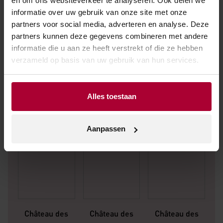
en om ons websiteverkeer te analyseren. Ook delen we
informatie over uw gebruik van onze site met onze
partners voor social media, adverteren en analyse. Deze
partners kunnen deze gegevens combineren met andere
Andere wijnen van Château des
informatie die u aan ze heeft verstrekt of die ze hebben
Jacques
verzameld op basis van uw gebruik van hun services.
Alles toestaan
Aanpassen
Château des
Château des
Château des