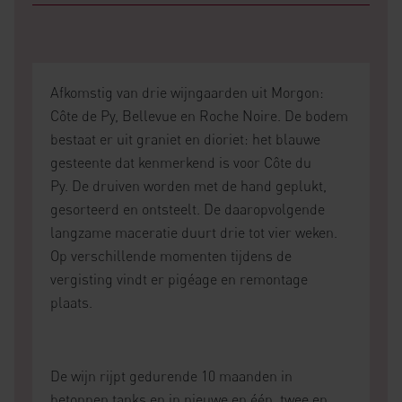
Afkomstig van drie wijngaarden uit Morgon:
Côte de Py, Bellevue en Roche Noire. De bodem
bestaat er uit graniet en dioriet: het blauwe
gesteente dat kenmerkend is voor Côte du
Py. De druiven worden met de hand geplukt,
gesorteerd en ontsteelt. De daaropvolgende
langzame maceratie duurt drie tot vier weken.
Op verschillende momenten tijdens de
vergisting vindt er pigéage en remontage
plaats.
De wijn rijpt gedurende 10 maanden in
betonnen tanks en in nieuwe en één, twee en