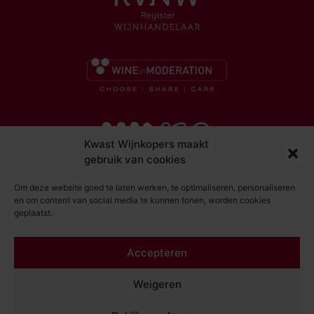
Kwast Wijnkopers maakt
gebruik van cookies
Om deze website goed te laten werken, te optimaliseren, personaliseren
en om content van social media te kunnen tonen, worden cookies
geplaatst.
© Kwast Wijnkopers 2026
Accepteren
DISCLAIMER
ALGEMENE VOORWAARDEN
Weigeren
PRIVACY STATEMENT