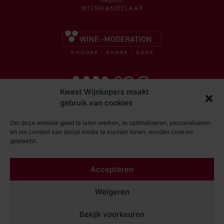
Kwast Wijnkopers maakt
gebruik van cookies
Om deze website goed te laten werken, te optimaliseren, personaliseren
en om content van social media te kunnen tonen, worden cookies
geplaatst.
© Kwast Wijnkopers 2026
Accepteren
DISCLAIMER
ALGEMENE VOORWAARDEN
Weigeren
PRIVACY STATEMENT
Bekijk voorkeuren