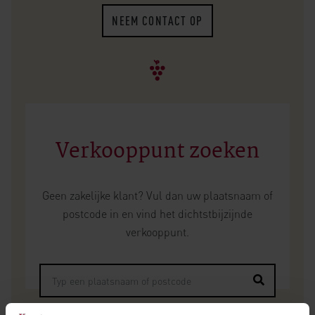
NEEM CONTACT OP
Verkooppunt zoeken
Geen zakelijke klant? Vul dan uw plaatsnaam of
postcode in en vind het dichtstbijzijnde
verkooppunt.