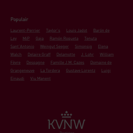
Populair
Laurent-Perrier
Taylor's
Louis Jadot
Barón de
Ley
MiP
Gaja
Ramón Roqueta
Tenuta
Sant'Antonio
Weingut Seeger
Simonsig
Elena
Walch
Delaire Graff
Delamotte
J. Lohr
William
Fèvre
Despagne
Famille J.M. Cazes
Domaine de
Grangeneuve
La Tordera
Gustave Lorentz
Luigi
Einaudi
Viu Manent