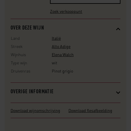
Zoek verkooppunt
OVER DEZE WIJN
Land
Italië
Streek
Alto Adige
Wijnhuis
Elena Walch
Type wijn
wit
Druivenras
Pinot grigio
OVERIGE INFORMATIE
Download wijnomschrijving
Download flesafbeelding