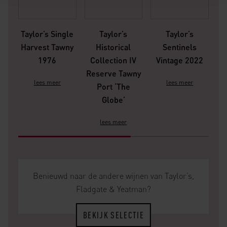
Taylor’s Single
Taylor’s
Taylor’s
Ta
Harvest Tawny
Historical
Sentinels
1976
Collection IV
Vintage 2022
V
Reserve Tawny
lees meer
lees meer
Port ‘The
Globe’
lees meer
Benieuwd naar de andere wijnen van Taylor’s,
Fladgate & Yeatman?
BEKIJK SELECTIE