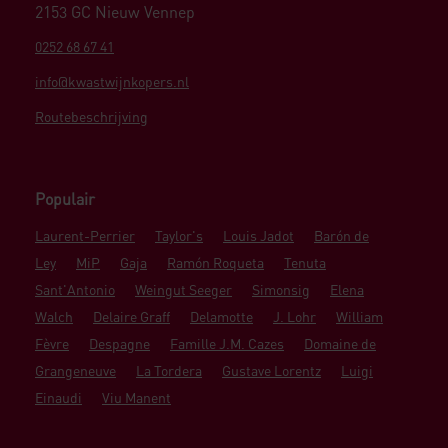
2153 GC Nieuw Vennep
0252 68 67 41
info@kwastwijnkopers.nl
Routebeschrijving
Populair
Laurent-Perrier
Taylor's
Louis Jadot
Barón de
Ley
MiP
Gaja
Ramón Roqueta
Tenuta
Sant'Antonio
Weingut Seeger
Simonsig
Elena
Walch
Delaire Graff
Delamotte
J. Lohr
William
Fèvre
Despagne
Famille J.M. Cazes
Domaine de
Grangeneuve
La Tordera
Gustave Lorentz
Luigi
Einaudi
Viu Manent