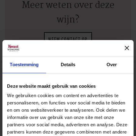
Meer weten over deze
wijn?
NEEM CONTACT OP
Toestemming
Details
Over
Deze website maakt gebruik van cookies
Verkooppunt zoeken
We gebruiken cookies om content en advertenties te
personaliseren, om functies voor social media te bieden
en om ons websiteverkeer te analyseren. Ook delen we
Geen zakelijke klant? Vul dan uw plaatsnaam of
informatie over uw gebruik van onze site met onze
postcode in en vind het dichtstbijzijnde
partners voor social media, adverteren en analyse. Deze
verkooppunt.
partners kunnen deze gegevens combineren met andere