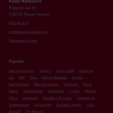
Kwast Wijnkopers
Roggestraat 30
2153 GC Nieuw Vennep
0252 68 67 41
info@kwastwijnkopers.nl
Routebeschrijving
Populair
Laurent-Perrier
Taylor's
Louis Jadot
Barón de
Ley
MiP
Gaja
Ramón Roqueta
Tenuta
Sant'Antonio
Weingut Seeger
Simonsig
Elena
Walch
Delaire Graff
Delamotte
J. Lohr
William
Fèvre
Despagne
Famille J.M. Cazes
Domaine de
Grangeneuve
La Tordera
Gustave Lorentz
Luigi
Einaudi
Viu Manent