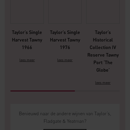
Taylor’s Single
Taylor’s Single
Taylor’s
Harvest Tawny
Harvest Tawny
Historical
1966
1976
Collection IV
V
Reserve Tawny
lees meer
lees meer
Port ‘The
Globe’
lees meer
Benieuwd naar de andere wijnen van Taylor’s,
Fladgate & Yeatman?