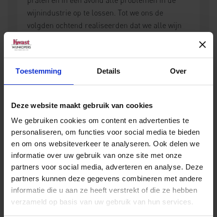
wijnindustrie op te lossen. Tot we ons de
volgden ochtend realiseerden dat we alle wijn
opgedronken hadden die me mee naar huis
moesten nemen voor ons
benchmark
onderzoek!
Toestemming
Details
Over
Op welk Delaire Graff wijnmoment zijn jullie het
meest trots?
Deze website maakt gebruik van cookies
Kallie Fernhout: Ik denk dat ik het meest trots
We gebruiken cookies om content en advertenties te
was toen we in 2012 vijf sterren van Platter
personaliseren, om functies voor social media te bieden
kregen voor onze eerste vintage van de
en om ons websiteverkeer te analyseren. Ook delen we
Laurence Graff Reserve (2009). Ik besefte dat we
informatie over uw gebruik van onze site met onze
met iets heel goeds bezig waren.
partners voor social media, adverteren en analyse. Deze
partners kunnen deze gegevens combineren met andere
Morné Vrey: Toen we tijdens de Old Mutual
informatie die u aan ze heeft verstrekt of die ze hebben
Trophy Show in 2016 producent van het jaar
verzameld op basis van uw gebruik van hun services.
werden. Maar ook toen we prijzen ontvingen