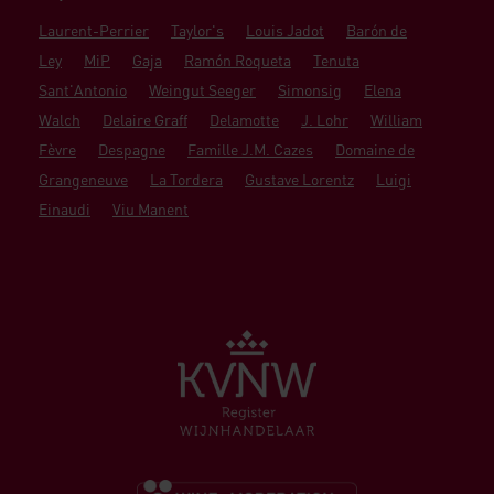
Laurent-Perrier
Taylor's
Louis Jadot
Barón de
Ley
MiP
Gaja
Ramón Roqueta
Tenuta
Sant'Antonio
Weingut Seeger
Simonsig
Elena
Walch
Delaire Graff
Delamotte
J. Lohr
William
Fèvre
Despagne
Famille J.M. Cazes
Domaine de
Grangeneuve
La Tordera
Gustave Lorentz
Luigi
Einaudi
Viu Manent