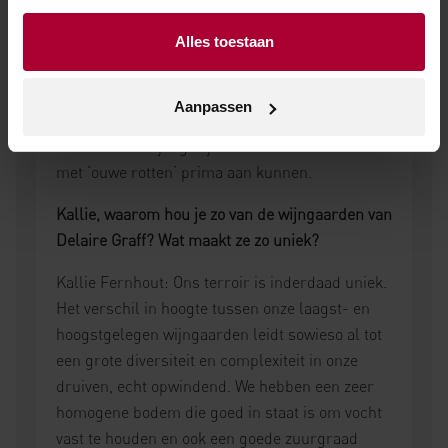
voor oudere jaargangen van de Coastal Cuvée
Sauvignon Blanc. Vorig jaar nog won vintage
Alles toestaan
2012 goud en werd hij uitgeroepen tot beste wijn
van Zuid-Afrika! Sowieso zijn internationale
Aanpassen
erkenningen bijzonder, omdat dat betekent dat
we als relatief jong wijnhuis de concurrentie
met ‘ouwe rotten’ prima aan kunnen.
Kallie, waarom hou je zo van de wijngaarden van
Delaire Graff? Wat maakt ze zo uniek?
Kallie Fernhout: Ons terroir is inderdaad uniek.
Het verschil in hoogte tussen onze laagst- en
hoogstgelegen wijngaarden leidt sowieso al tot
een grote diversiteit en complexiteit in onze
druiven, echt opwindend. We hebben een zeer
homogene bodem die goed in staat is om vocht
vast te houden en ook een goede zuurgraad