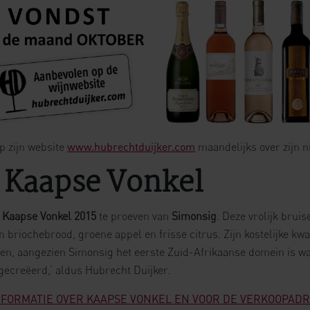
op zijn website
www.hubrechtduijker.com
maandelijks over zijn 
 Kaapse Vonkel
e
Kaapse Vonkel 2015
te proeven van
Simonsig
. Deze vrolijk brui
n briochebrood, groene appel en frisse citrus. Zijn kostelijke kw
zen, aangezien Simonsig het eerste Zuid-Afrikaanse domein is w
creëerd,’ aldus Hubrecht Duijker.
INFORMATIE OVER KAAPSE VONKEL EN VOOR DE VERKOOPAD