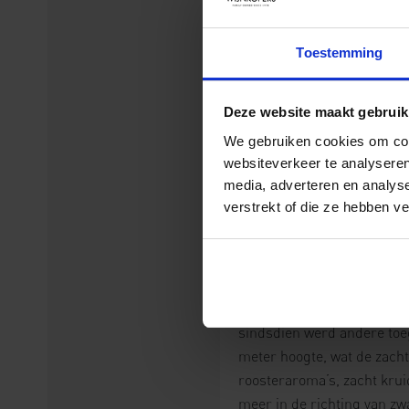
familiebedrijf Gustave Lor
geleid door George Lorentz
Toestemming
Hubrecht Duijker.
KLIK HIER VOOR MEER 
Deze website maakt gebruik
Casa de
M
We gebruiken cookies om cont
websiteverkeer te analyseren
2015, Glo
media, adverteren en analys
verstrekt of die ze hebben v
Tibó Mer
‘Vol enthousiasme is Yves
De eerste oogst van
Casa 
sindsdien werd andere toe
meter hoogte, wat de zacht
roosteraroma’s, zacht kruid
meer in de richting van z