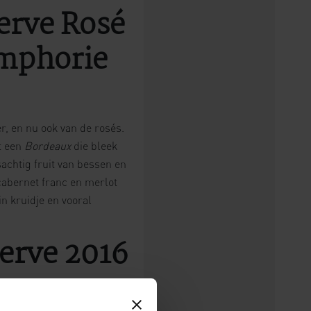
erve Rosé
Amphorie
r, en nu ook van de rosés.
t een
Bordeaux
die bleek
sachtig fruit van bessen en
cabernet franc en merlot
in kruidje en vooral
erve 2
016
den omschreven. ’t Is een
s en veel visgerechten. Het