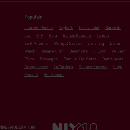
Populair
Laurent-Perrier
Taylor's
Louis Jadot
Barón de
Ley
MiP
Gaja
Ramón Roqueta
Tenuta
Sant'Antonio
Weingut Seeger
Simonsig
Elena
Walch
Delaire Graff
Delamotte
J. Lohr
William
Fèvre
Despagne
Famille J.M. Cazes
Domaine de
Grangeneuve
La Tordera
Gustave Lorentz
Luigi
Einaudi
Viu Manent