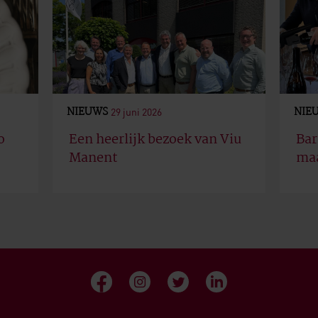
NIEUWS
NIE
29 juni 2026
o
Een heerlijk bezoek van Viu
Bar
Manent
maa