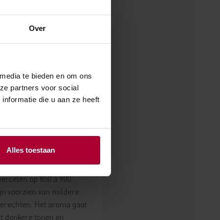
rgheim, en wordt met verve
der liet bouwen,’ aldus
Over
KOOPADRESSEN
al
 media te bieden en om ons
ze partners voor social
 2015 en
nformatie die u aan ze heeft
Alles toestaan
 achterland van
Valencia
.
ionale blauwe bobal, maar
ercelen op 850 à 900
ijn voorzien van mildere
 gerechten. Het aroma gaat
t donkere tonen en