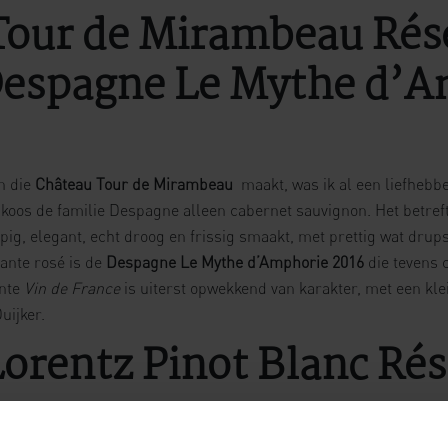
Tour de Mirambeau Rés
Despagne Le Mythe d’
en die
Château Tour de Mirambeau
maakt, was ik al een liefhebbe
koos de familie Despagne alleen cabernet sauvignon. Het betref
ppig, elegant, echt droog en frissig smaakt, met prettig wat drup
ante rosé is de
Despagne Le Mythe d’Amphorie 2016
die tevens 
inte
Vin de France
is uiterst opwekkend van karakter, met een kle
uijker.
orentz Pinot Blanc Rés
, zo zou de
Gustave Lorentz Pinot Blanc Réserve 2
016
kunnen wor
e
, loepzuiver, fruitig en subtiel gekruid. Voortreffelijk bij quiche