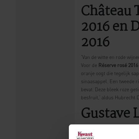
Château 
2016 en 
2016
‘Van de witte en rode wijn
Voor de
Réserve rosé 2016
oranje oogt die tegelijk sa
sinaasappel. Een tweede ri
bevat. Deze bleek roze get
besfruit,’ aldus Hubrecht D
Gustave L
‘Een klassieker van klasse
in zijn soort perfecte
Alsac