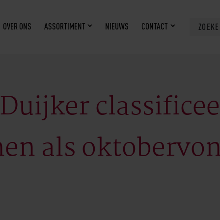
OVER ONS
ASSORTIMENT
NIEUWS
CONTACT
ZOEK
uijker classificee
en als oktobervo