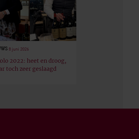
UWS
8 juni 2026
olo 2022: heet en droog,
r toch zeer geslaagd