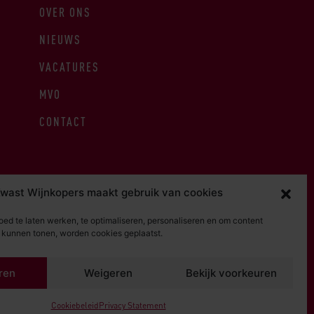
OVER ONS
NIEUWS
VACATURES
MVO
CONTACT
wast Wijnkopers maakt gebruik van cookies
ed te laten werken, te optimaliseren, personaliseren en om content
e kunnen tonen, worden cookies geplaatst.
RDEN
PRIVACY STATEMENT
ren
Weigeren
Bekijk voorkeuren
Cookiebeleid
Privacy Statement