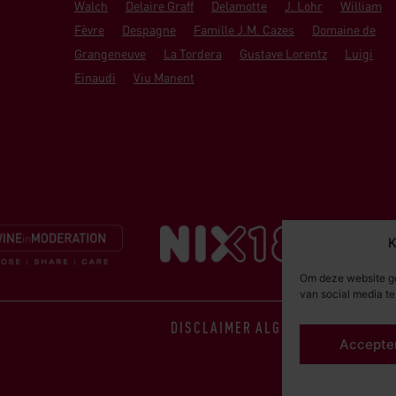
Walch
Delaire Graff
Delamotte
J. Lohr
William
Fèvre
Despagne
Famille J.M. Cazes
Domaine de
Grangeneuve
La Tordera
Gustave Lorentz
Luigi
Einaudi
Viu Manent
K
Om deze website go
van social media t
DISCLAIMER
ALGEMENE VOORWAA
Accepte