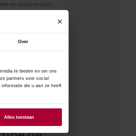
aakt van sauvignon blanc
tieve onbekendheid ook nog
nten eraan te herinneren
jn voor alle sauvignon
Over
. Ze zijn fris en sappig,
rmaanden graag eten.
p de sauvignon blancs die
 media te bieden en om ons
ssortiment
ze partners voor social
nformatie die u aan ze heeft
aine Paul
Alles toestaan