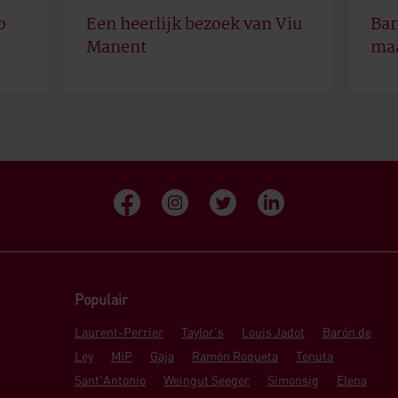
o
Een heerlijk bezoek van Viu
Bar
Manent
maa
Populair
Laurent-Perrier
Taylor's
Louis Jadot
Barón de
Ley
MiP
Gaja
Ramón Roqueta
Tenuta
Sant'Antonio
Weingut Seeger
Simonsig
Elena