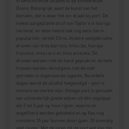
in verschillende locaties in de schitterende
Douro. Belangrijk, want de kunst van het
blenden, dat is waar het om draait bij port. De
meest aangeplante druif van Taylor’s is touriga
nacional, en deze neemt ook nog eens toe in
populariteit, vertelt Chris. Andere veelgebruikte
druiven zijn tinta barroca, tinta cão, touriga
francesa, tinta roriz en tinta amarela. De
druiven worden met de hand geplukt en de hele
trossen worden vervolgens met de voet
getreden in zogenaamde
lagares
. Na enkele
dagen wordt de alcohol toegevoegd – port is
immers versterkte wijn. Vintage port is gemaakt
van uitzonderlijk goede wijnen uit één oogstjaar
die 2 tot 3 jaar op hout rijpen, waarna ze
ongefilterd worden gebotteld en op fles nog
minstens 15 jaar kunnen doorrijpen. Of oneindig
veel langer. Met de jaren zal de port wat van zijn