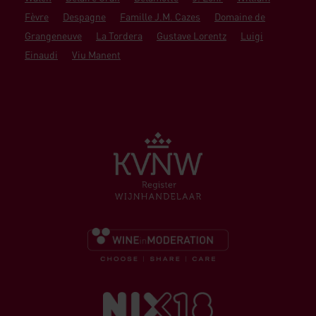
Fèvre
Despagne
Famille J.M. Cazes
Domaine de
Grangeneuve
La Tordera
Gustave Lorentz
Luigi
Einaudi
Viu Manent