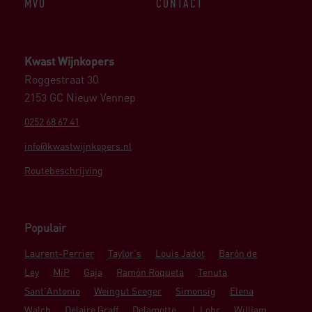
MVO
CONTACT
Kwast Wijnkopers
Roggestraat 30
2153 GC Nieuw Vennep
0252 68 67 41
info@kwastwijnkopers.nl
Routebeschrijving
Populair
Laurent-Perrier
Taylor's
Louis Jadot
Barón de
Ley
MiP
Gaja
Ramón Roqueta
Tenuta
Sant'Antonio
Weingut Seeger
Simonsig
Elena
Walch
Delaire Graff
Delamotte
J. Lohr
William