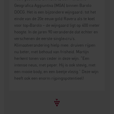
Geografica Aggiuntiva (MGA) binnen Barolo
DOCG. Het is een bijzondere wijngaard: tot het
einde van de 20e eeuw gold Ravera als te koel
voor top‑Barolo – de wijngaard ligt op 400 meter
hoogte. In de jaren 90 veranderde dat echter en
verschenen de eerste single‑cru’s.
Klimaatverandering hielp mee: druiven rijpen
nu beter, met behoud van frisheid. Martijn
herkent tonen van ceder in deze wijn. “Een
intense neus, met peper. Hij is ook stevig, met
een mooie body, en een beetje vlezig.” Deze wijn
heeft ook een enorm rijpingspotentieel!