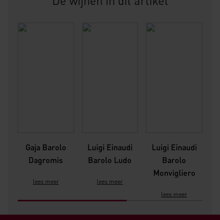
De wijnen in dit artikel
Gaja Barolo
Luigi Einaudi
Luigi Einaudi
L
Dagromis
Barolo Ludo
Barolo
Ba
Monvigliero
lees meer
lees meer
lees meer