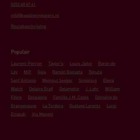
0252 68 67 41
info@kwastwijnkopers.nl
Routebeschrijving
Populair
Laurent-Perrier
Taylor's
Louis Jadot
Barón de
Ley
MiP
Gaja
Ramón Roqueta
Tenuta
Sant'Antonio
Weingut Seeger
Simonsig
Elena
Walch
Delaire Graff
Delamotte
J. Lohr
William
Fèvre
Despagne
Famille J.M. Cazes
Domaine de
Grangeneuve
La Tordera
Gustave Lorentz
Luigi
Einaudi
Viu Manent