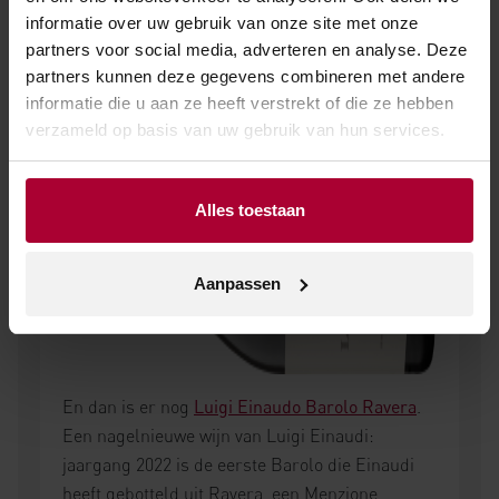
puur. Op en top finesse!”
informatie over uw gebruik van onze site met onze
partners voor social media, adverteren en analyse. Deze
Nieuw: Ravera
partners kunnen deze gegevens combineren met andere
informatie die u aan ze heeft verstrekt of die ze hebben
verzameld op basis van uw gebruik van hun services.
Alles toestaan
Aanpassen
En dan is er nog
Luigi Einaudo Barolo Ravera
.
Een nagelnieuwe wijn van Luigi Einaudi:
jaargang 2022 is de eerste Barolo die Einaudi
heeft gebotteld uit Ravera, een Menzione