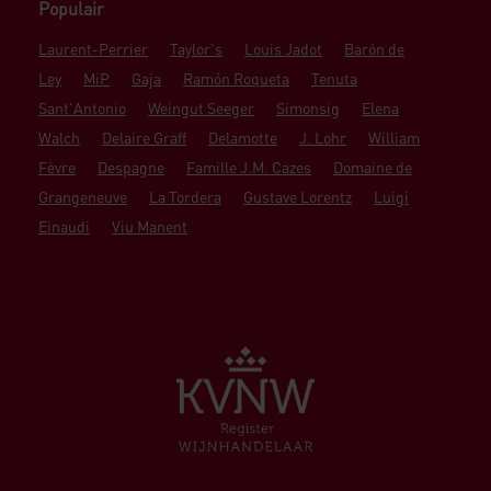
Populair
Laurent-Perrier
Taylor's
Louis Jadot
Barón de
Ley
MiP
Gaja
Ramón Roqueta
Tenuta
Sant'Antonio
Weingut Seeger
Simonsig
Elena
Walch
Delaire Graff
Delamotte
J. Lohr
William
Fèvre
Despagne
Famille J.M. Cazes
Domaine de
Grangeneuve
La Tordera
Gustave Lorentz
Luigi
Einaudi
Viu Manent