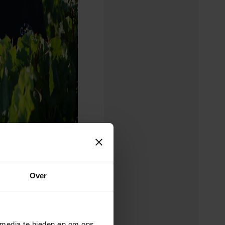
Over
 media te bieden en om ons