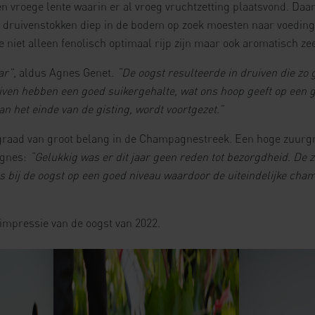
n vroege lente waarin er al vroeg vruchtzetting plaatsvond. Daa
druivenstokken diep in de bodem op zoek moesten naar voeding
 niet alleen fenolisch optimaal rijp zijn maar ook aromatisch zee
ar”
, aldus Agnes Genet.
“De oogst resulteerde in druiven die zo g
ven hebben een goed suikergehalte, wat ons hoop geeft op een g
 aan het einde van de gisting, wordt voortgezet.”
egraad van groot belang in de Champagnestreek. Een hoge zuurgr
Agnes:
“Gelukkig was er dit jaar geen reden tot bezorgdheid
.
De z
as bij de oogst op een goed niveau waardoor de uiteindelijke cha
impressie van de oogst van 2022.