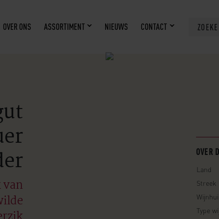
OVER ONS
ASSORTIMENT
NIEUWS
CONTACT
ZOEK
gut
uer
der
OVER 
Land
k van
Streek
wilde
Wijnhui
Type wi
erzik