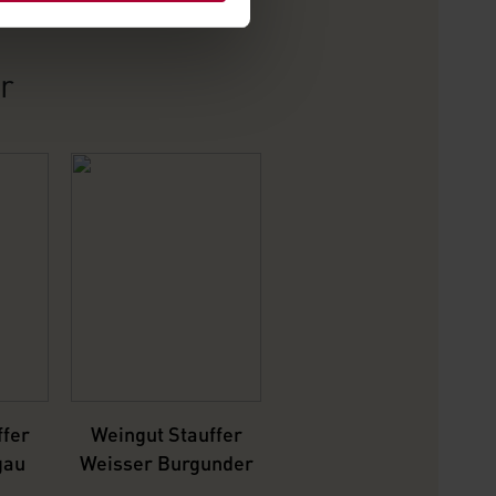
r
ffer
Weingut Stauffer
gau
Weisser Burgunder