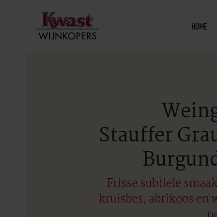
HOME
Wein
Stauffer Gra
Burgun
Frisse subtiele smaa
kruisbes, abrikoos en 
p