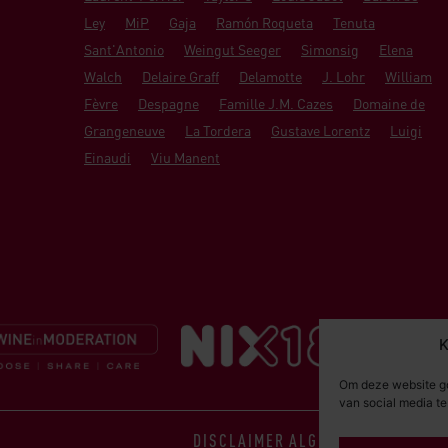
Ley
MiP
Gaja
Ramón Roqueta
Tenuta
Sant'Antonio
Weingut Seeger
Simonsig
Elena
Walch
Delaire Graff
Delamotte
J. Lohr
William
Fèvre
Despagne
Famille J.M. Cazes
Domaine de
Grangeneuve
La Tordera
Gustave Lorentz
Luigi
Einaudi
Viu Manent
K
Om deze website go
van social media t
DISCLAIMER
ALGEMENE VOORWAA