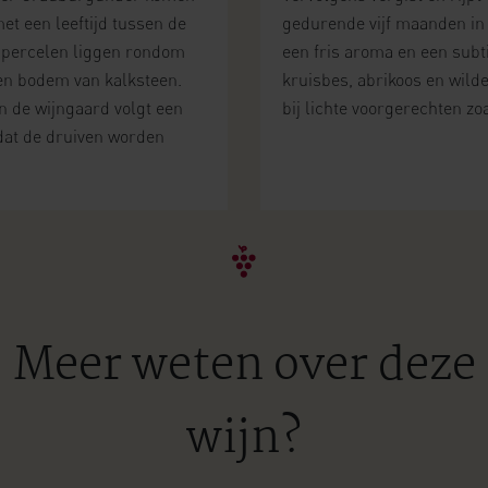
et een leeftijd tussen de
gedurende vijf maanden in r
De percelen liggen rondom
een fris aroma en een sub
n bodem van kalksteen.
kruisbes, abrikoos en wilde 
n de wijngaard volgt een
bij lichte voorgerechten zo
dat de druiven worden
Meer weten over deze
wijn?