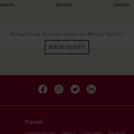
lees meer
lees meer
lees meer
Benieuwd naar de andere wijnen van Weingut Stauffer?
BEKIJK SELECTIE
Populair
Laurent-Perrier
Taylor's
Louis Jadot
Barón de