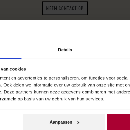
NEEM CONTACT OP
Details
Verkooppunt zoeken
 van cookies
Geen zakelijke klant? Vul dan uw plaatsnaam of postcode in
ent en advertenties te personaliseren, om functies voor social
. Ook delen we informatie over uw gebruik van onze site met on
en vind het dichtstbijzijnde verkooppunt.
e. Deze partners kunnen deze gegevens combineren met andere i
erzameld op basis van uw gebruik van hun services.
Aanpassen