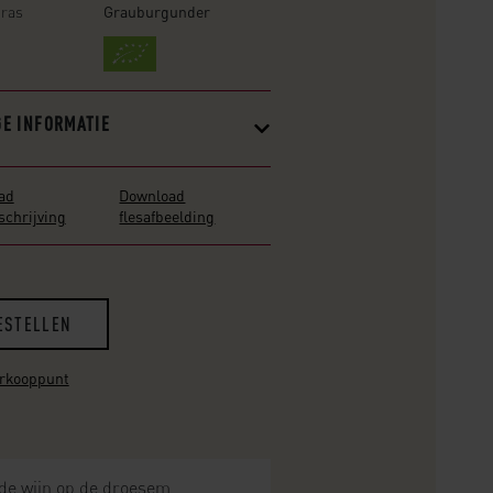
nras
Grauburgunder
GE INFORMATIE
ad
Download
chrijving
flesafbeelding
ESTELLEN
erkooppunt
t de wijn op de droesem