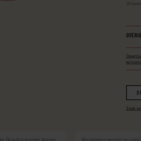
Druive
OVERI
Downlo
wijnoms
B
Zoek v
uffer Grauburgunder komen
Vervolgens vergist en rijp