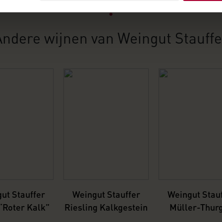
Andere wijnen van Weingut Stauffe
ut Stauffer
Weingut Stauffer
Weingut Stau
“Roter Kalk”
Riesling Kalkgestein
Müller-Thur